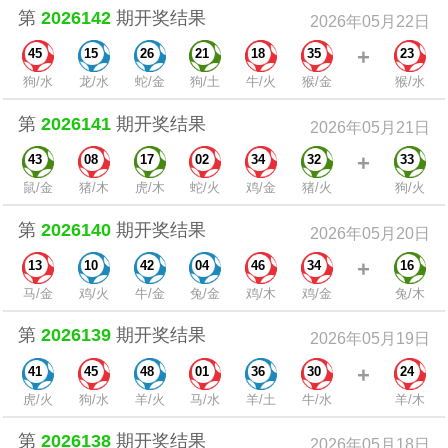
第
2026142
期开奖结果
2026年05月22日
+
45
15
26
21
18
35
23
狗/水
龙/水
蛇/金
狗/土
牛/火
猴/金
猴/水
第
2026141
期开奖结果
2026年05月21日
+
43
08
17
02
34
32
33
鼠/金
猪/木
虎/木
蛇/火
鸡/金
猪/火
狗/火
第
2026140
期开奖结果
2026年05月20日
+
13
10
42
04
46
34
16
马/金
鸡/火
牛/金
兔/金
鸡/木
鸡/金
兔/木
第
2026139
期开奖结果
2026年05月19日
+
41
45
48
01
36
30
24
虎/火
狗/水
羊/火
马/水
羊/土
牛/水
羊/木
第
2026138
期开奖结果
2026年05月18日