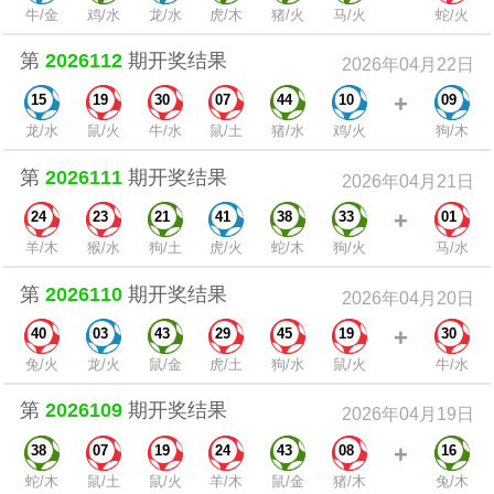
牛/金
鸡/水
龙/水
虎/木
猪/火
马/火
蛇/火
第
2026112
期开奖结果
2026年04月22日
+
15
19
30
07
44
10
09
龙/水
鼠/火
牛/水
鼠/土
猪/水
鸡/火
狗/木
第
2026111
期开奖结果
2026年04月21日
+
24
23
21
41
38
33
01
羊/木
猴/水
狗/土
虎/火
蛇/木
狗/火
马/水
第
2026110
期开奖结果
2026年04月20日
+
40
03
43
29
45
19
30
兔/火
龙/火
鼠/金
虎/土
狗/水
鼠/火
牛/水
第
2026109
期开奖结果
2026年04月19日
+
38
07
19
24
43
08
16
蛇/木
鼠/土
鼠/火
羊/木
鼠/金
猪/木
兔/木