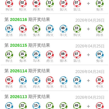
+
45
02
46
33
19
07
16
狗/水
蛇/火
鸡/木
狗/火
鼠/火
鼠/土
兔/木
第
2026116
期开奖结果
2026年04月26日
+
15
46
16
10
48
33
22
龙/水
鸡/木
兔/木
鸡/火
羊/火
狗/火
鸡/水
第
2026115
期开奖结果
2026年04月25日
+
21
16
25
29
08
07
04
狗/土
兔/木
马/木
虎/土
猪/木
鼠/土
兔/金
第
2026114
期开奖结果
2026年04月24日
+
45
41
10
01
36
25
30
狗/水
虎/火
鸡/火
马/水
羊/土
马/木
牛/水
第
2026113
期开奖结果
2026年04月23日
+
42
22
15
17
32
49
02