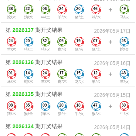
+
38
22
06
24
20
46
49
蛇/木
鸡/水
牛/土
羊/木
猪/土
鸡/木
马/火
第
2026137
期开奖结果
2026年05月17日
+
24
20
32
05
19
07
26
羊/木
猪/土
猪/火
虎/金
鼠/火
鼠/土
蛇/金
第
2026136
期开奖结果
2026年05月16日
+
01
14
24
17
15
12
48
马/水
蛇/水
羊/木
虎/木
龙/水
羊/金
羊/火
第
2026135
期开奖结果
2026年05月15日
+
08
35
09
20
18
47
30
猪/木
猴/金
狗/木
猪/土
牛/火
猴/木
牛/水
第
2026134
期开奖结果
2026年05月14日