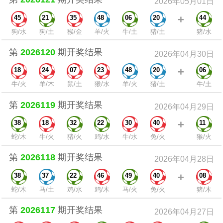
2026年05月01日
+
45
21
35
48
06
20
44
狗/水
狗/土
猴/金
羊/火
牛/土
猪/土
猪/水
第
2026120
期开奖结果
2026年04月30日
+
18
24
07
23
48
20
06
牛/火
羊/木
鼠/土
猴/水
羊/火
猪/土
牛/土
第
2026119
期开奖结果
2026年04月29日
+
38
18
32
22
30
40
11
蛇/木
牛/火
猪/火
鸡/水
牛/水
兔/火
猴/火
第
2026118
期开奖结果
2026年04月28日
+
38
37
22
46
49
40
08
蛇/木
马/土
鸡/水
鸡/木
马/火
兔/火
猪/木
第
2026117
期开奖结果
2026年04月27日