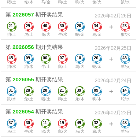
猪/土
蛇/木
马/金
狗/土
狗/火
兔/火
鼠/水
第
2026057
期开奖结果
2026年02月26日
+
21
29
40
30
26
34
23
狗/土
虎/土
兔/火
牛/水
蛇/金
鸡/金
猴/水
第
2026056
期开奖结果
2026年02月25日
+
45
09
06
07
10
26
48
狗/水
狗/木
牛/土
鼠/土
鸡/火
蛇/金
羊/火
第
2026055
期开奖结果
2026年02月24日
+
31
28
20
21
39
09
14
鼠/水
兔/土
猪/土
狗/土
龙/木
狗/木
蛇/水
第
2026054
期开奖结果
2026年02月23日
+
37
30
11
19
49
32
48
马/土
牛/水
猴/火
鼠/火
马/火
猪/火
羊/火