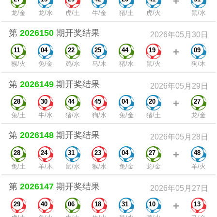
+
龙/金
龙/水
虎/土
牛/金
猪/土
虎/火
鼠/水
第
2026150
期开奖结果
2026年05月30日
+
11
04
22
25
44
19
09
猴/火
兔/金
鸡/水
马/木
猪/水
鼠/火
狗/木
第
2026149
期开奖结果
2026年05月29日
+
28
30
44
45
04
20
27
兔/土
牛/水
猪/水
狗/水
兔/金
猪/土
龙/金
第
2026148
期开奖结果
2026年05月28日
+
28
24
31
23
04
27
48
兔/土
羊/木
鼠/水
猴/水
兔/金
龙/金
羊/火
第
2026147
期开奖结果
2026年05月27日
+
29
40
06
18
31
10
13