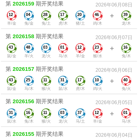
第
2026159
期开奖结果
2026年06月08日
+
12
04
28
17
20
46
39
羊/金
兔/金
兔/土
虎/木
猪/土
鸡/木
龙/木
第
2026158
期开奖结果
2026年06月07日
+
43
48
03
01
12
23
16
鼠/金
羊/火
龙/火
马/水
羊/金
猴/水
兔/木
第
2026157
期开奖结果
2026年06月06日
+
43
25
11
31
17
10
40
鼠/金
马/木
猴/火
鼠/水
虎/木
鸡/火
兔/火
第
2026156
期开奖结果
2026年06月05日
+
31
16
11
03
37
12
01
鼠/水
兔/木
猴/火
龙/火
马/土
羊/金
马/水
第
2026155
期开奖结果
2026年06月04日